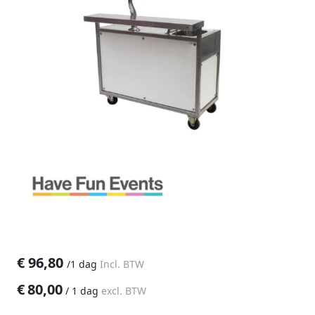
€
96,80
/
1 dag
Incl. BTW
€
80,00
/
1 dag
excl. BTW