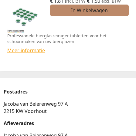
€
1,81
Incl. BTW
€
1,50
excl. BTW
In Winkelwagen
Professionele bierglasreiniger tabletten voor het
schoonmaken van uw bierglazen.
Meer informatie
Postadres
Jacoba van Beierenweg 97 A
2215 KW Voorhout
Afleveradres
Jacoba van Beierenweg 97 A