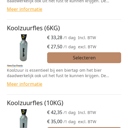
daadwerkelijk ook uit het fust te kunnen krijgen. De
koolzuur zorgt voor de druk op het fust en is ook bepalend
Meer informatie
voor hoe hard het bier uit de tap stroomt.
Koolzuurfles (6KG)
€
33,28
/1 dag
Incl. BTW
€
27,50
/1 dag
excl. BTW
Selecteren
Koolzuur is essentieel bij een biertap om het bier
daadwerkelijk ook uit het fust te kunnen krijgen. De
koolzuur zorgt voor de druk op het fust en is ook bepalend
Meer informatie
voor hoe hard het bier uit de tap stroomt.
Koolzuurfles (10KG)
€
42,35
/1 dag
Incl. BTW
€
35,00
/1 dag
excl. BTW