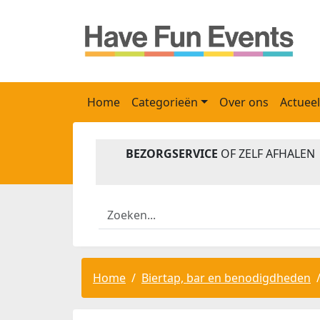
Home
Categorieën
Over ons
Actueel
BEZORGSERVICE
OF ZELF AFHALEN
Home
Biertap, bar en benodigdheden