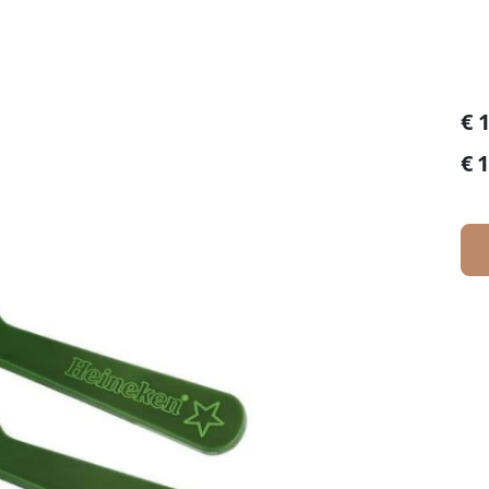
€
1
€
1