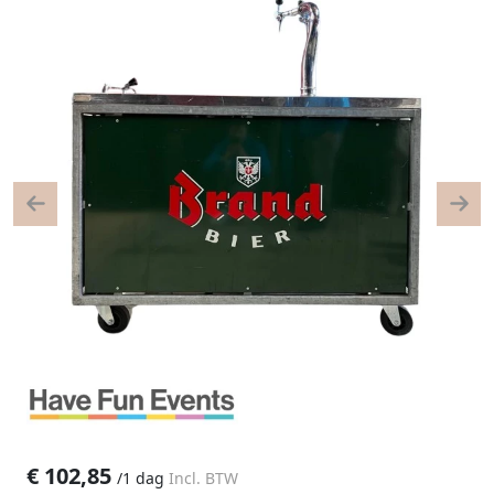
Previous
Nex
€
102,85
/
1 dag
Incl. BTW