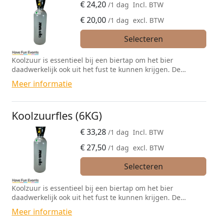
€
24,20
/1 dag
Incl. BTW
€
20,00
/1 dag
excl. BTW
Selecteren
Koolzuur is essentieel bij een biertap om het bier
daadwerkelijk ook uit het fust te kunnen krijgen. De
koolzuur zorgt voor de druk op het fust en is ook bepalend
Meer informatie
voor hoe hard het bier uit de tap stroomt.
Koolzuurfles (6KG)
€
33,28
/1 dag
Incl. BTW
€
27,50
/1 dag
excl. BTW
Selecteren
Koolzuur is essentieel bij een biertap om het bier
daadwerkelijk ook uit het fust te kunnen krijgen. De
koolzuur zorgt voor de druk op het fust en is ook bepalend
Meer informatie
voor hoe hard het bier uit de tap stroomt.