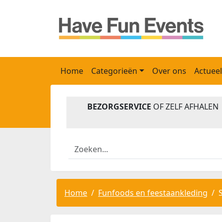
Home
Categorieën
Over ons
Actueel
BEZORGSERVICE
OF ZELF AFHALEN
Home
Funfoods en feestaankleding