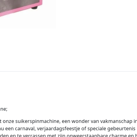
ne;
met onze suikerspinmachine, een wonder van vakmanschap i
nu een carnaval, verjaardagsfeestje of speciale gebeurteni
linden en te verrassen met zijn onweerstaanbare charme en h