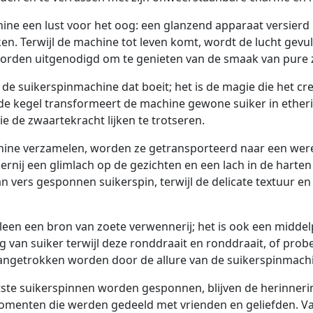
hine een lust voor het oog: een glanzend apparaat versierd
n. Terwijl de machine tot leven komt, wordt de lucht gevul
orden uitgenodigd om te genieten van de smaak van pure 
 de suikerspinmachine dat boeit; het is de magie die het cre
de kegel transformeert de machine gewone suiker in etheri
e de zwaartekracht lijken te trotseren.
chine verzamelen, worden ze getransporteerd naar een wer
rnij een glimlach op de gezichten en een lach in de harten
an vers gesponnen suikerspin, terwijl de delicate textuur en
leen een bron van zoete verwennerij; het is ook een midde
g van suiker terwijl deze ronddraait en ronddraait, of pro
angetrokken worden door de allure van de suikerspinmach
aatste suikerspinnen worden gesponnen, blijven de herinne
nten die werden gedeeld met vrienden en geliefden. Van zijn