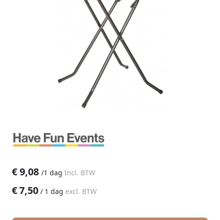
€
9,08
/
1 dag
Incl. BTW
€
7,50
/
1 dag
excl. BTW