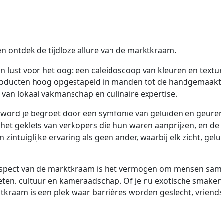
en ontdek de tijdloze allure van de marktkraam.
 ​​lust voor het oog: een caleidoscoop van kleuren en text
oducten hoog opgestapeld in manden tot de handgemaakte 
 van lokaal vakmanschap en culinaire expertise.
 word je begroet door een symfonie van geluiden en geuren d
, het geklets van verkopers die hun waren aanprijzen, en de
zintuiglijke ervaring als geen ander, waarbij elk zicht, gelui
spect van de marktkraam is het vermogen om mensen samen
n eten, cultuur en kameraadschap. Of je nu exotische smaken 
rktkraam is een plek waar barrières worden geslecht, vri