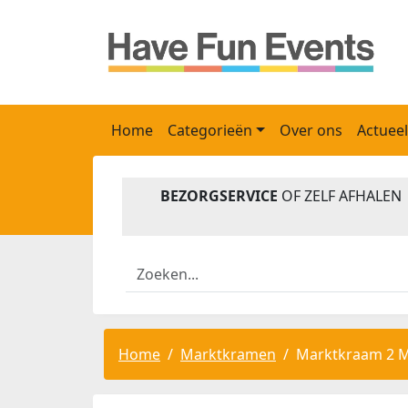
Home
Categorieën
Over ons
Actueel
BEZORGSERVICE
OF ZELF AFHALEN
Home
Marktkramen
Marktkraam 2 M