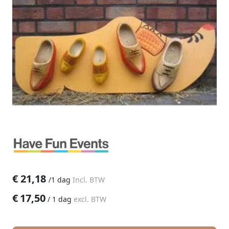
€
21,18
/
1 dag
Incl. BTW
€
17,50
/
1 dag
excl. BTW