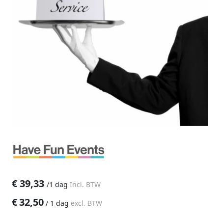
€
39,33
/
1 dag
Incl. BTW
€
32,50
/
1 dag
excl. BTW